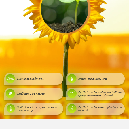
Висока врожайність
Вміст та якість олії
Стійкість до імідазолів (ІМІ) та
Стійкість до хвороб
сульфанілсечовини (Sures)
Стійкість до посухи та високих
Стійкість до вовчка (Orobanche
температур
cernua)