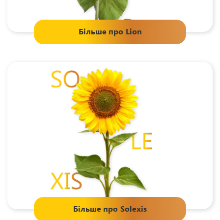
Більше про
Lion
Більше про
Solexis