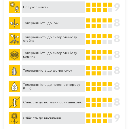
9
Посухосійкість
8
Толерантність до іржі
8
Толерантність до склеротиніозу
стебла
8
Толерантність до склеротиніозу
кошику
8
Толерантність до фомопсису
8
Толерантність до пероноспорозу
(НБР)
8
Стійкість до вогнівки соняшникової
9
Стійкість до висипання