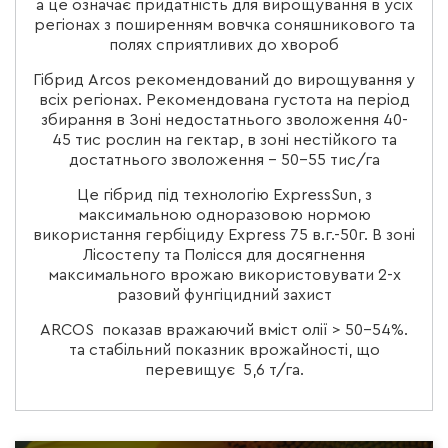
а це означає придатність для вирощування в усіх
регіонах з поширенням вовчка соняшникового та
полях сприятливих до хвороб
Гібрид Arcos рекомендований до вирощування у
всіх регіонах. Рекомендована густота на період
збирання в Зоні недостатнього зволоження 40-
45 тис рослин на гектар, в зоні нестійкого та
достатнього зволоження – 50-55 тис/га
Це гібрид під технологію ExpressSun, з
максимальною одноразовою нормою
використання гербіциду Express 75 в.г.-50г. В зоні
Лісостепу та Полісся для досягнення
максимального врожаю використовувати 2-х
разовий фунгіцидний захист
ARCOS показав вражаючий вміст олії > 50-54%.
та стабільний показник врожайності, що
перевищує 5,6 т/га.