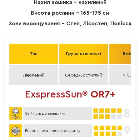
Нахил кошика - нахилений
Висота рослини - 165-175 см
Зони вирощування - Степ, Лісостеп, Полісся
Тип
Група стиглості
Вміст о
Лінолевий
Середньостиглий
> 50-54
ExspressSun®
OR7+
8
Стійкість до вилягання
9
Енергія початкового розвитку