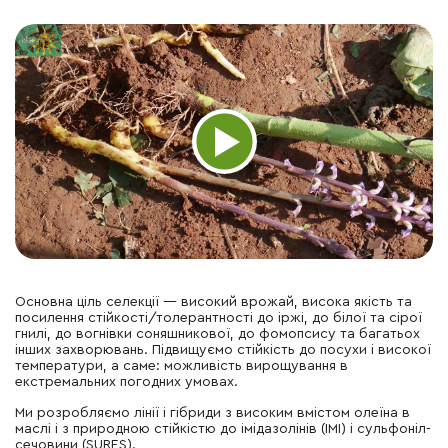
Основна ціль селекції — високий врожай, висока якість та
посилення стійкості/толерантності до іржі, до білої та сірої
гнилі, до вогнівки соняшникової, до фомопсису та багатьох
інших захворювань. Підвищуємо стійкість до посухи і високої
температури, а саме: можливість вирощування в
екстремальних погодних умовах.
Ми розробляємо лінії і гібриди з високим вмістом олеїна в
маслі і з природною стійкістю до імідазолінів (IMI) і сульфоніл-
сечовини (SURES).