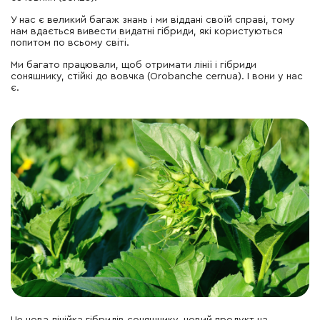
У нас є великий багаж знань і ми віддані своїй справі, тому
нам вдається вивести видатні гібриди, які користуються
попитом по всьому світі.
Ми багато працювали, щоб отримати лінії і гібриди
соняшнику, стійкі до вовчка (Orobanche cernua). І вони у нас
є.