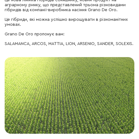
Це нова лінійка гібридів соняшнику, новий продукт на
аграрному ринку, що представлений трьома різновидами
гібридів від компанії-виробника насіння Grano De Oro.
Це гібриди, які можна успішно вирощувати в різноманітних
умовах.
Grano De Oro пропонує вам:
SALAMANCA, ARCOS, MATTIA, LION, ARSENIO, SANDER, SOLEXIS.