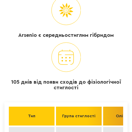
Arsenio є середньостиглим гібридом
105 днів від появи сходів до фізіологічної
стиглості
Тип
Група стиглості
Олійніс