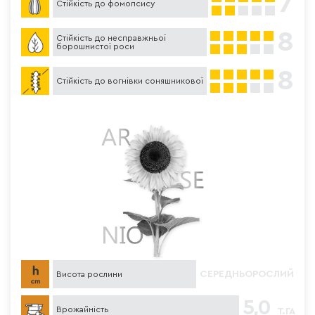
7
Стійкість до фомопсису
8
Стійкість до несправжньої
борошнистої роси
8
Стійкість до вогнівки соняшникової
СЕРЕДНЬОРОСЛИЙ
Висота рослини
5,0
Врожайність
Т. ГА