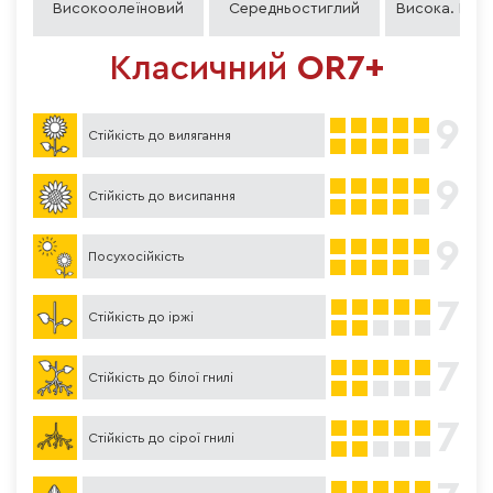
Високоолеїновий
Середньостиглий
Висока. Біл
Класичний
OR7+
9
Стійкість до вилягання
9
Стійкість до висипання
9
Посухосійкість
7
Стійкість до іржі
7
Стійкість до білої гнилі
7
Стійкість до сірої гнилі