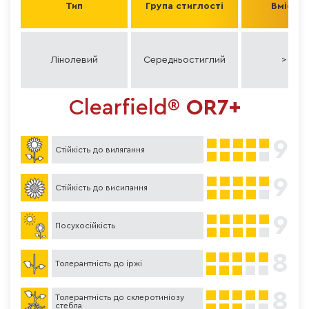
Тип
Група стиглості
Вміст о
Лінолевий
Середньостиглий
> 55%
Clearfield®
OR7+
9
Стійкість до вилягання
9
Стійкість до висипання
9
Посухосійкість
8
Толерантність до іржі
8
Толерантність до склеротиніозу
стебла