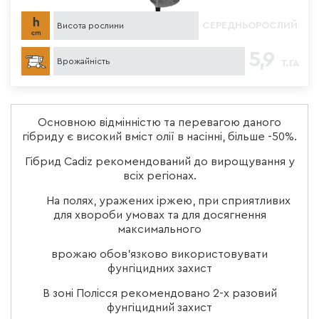
СЕРЕДНЬОРОСЛИЙ
Висота рослини
5,9
Врожайність
Т. ГА
Основною відмінністю та перевагою даного
гібриду є високий вміст олії в насінні, більше -50%.
Гібрид Cadiz рекомендований до вирощування у
всіх регіонах.
На полях, уражених іржею, при сприятливих
для хвороби умовах та для досягнення
максимального
врожаю обов’язково використовувати
фунгіцидних захист
В зоні Полісся рекомендовано 2-х разовий
фунгіцидний захист