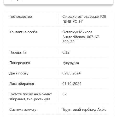
Господарство
Сільськогосподарське ТОВ
"ДНІПРО-Н"
Контактна особа
Остапчук Микола
Анатолійович, 067-67-
800-22
Площа, Га
0,12
Попередник
Кукурудза
Дата посіву
02.05.2024
Дата збирання
01.10..2024
Густота посіву на момент
62
збирання, тис. рослин/га
Система захисту
Тгрунтовий гербіцид Акріс