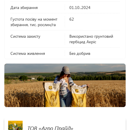
Дата збирання
01.10..2024
Густота посіву на момент
62
збирання, тис. рослин/га
Система захисту
Використано грунтовий
гербіцид Акріс
Система живлення
Без добрив
ТОВ «Агро Прайд»