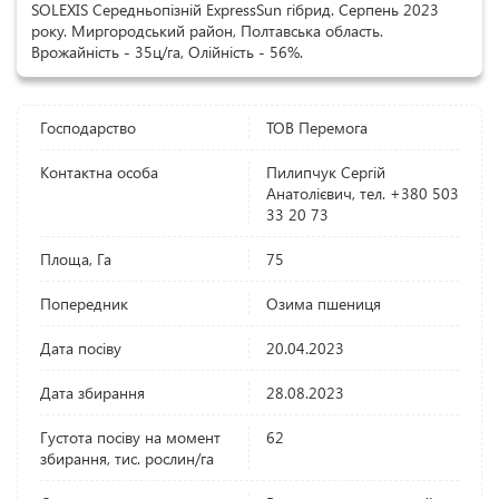
SOLEXIS Середньопізній ExpressSun гібрид. Серпень 2023
року. Миргородський район, Полтавська область.
Врожайність - 35ц/га, Олійність - 56%.
Господарство
ТОВ Перемога
Контактна особа
Пилипчук Сергій
Анатолієвич, тел. +380 503
33 20 73
Площа, Га
75
Попередник
Озима пшениця
Дата посіву
20.04.2023
Дата збирання
28.08.2023
Густота посіву на момент
62
збирання, тис. рослин/га