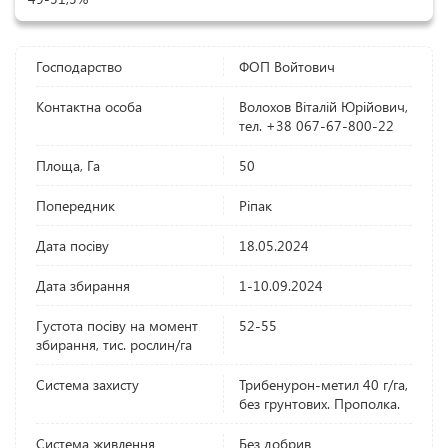
Господарство
ФОП Войтович
Контактна особа
Волохов Віталій Юрійович,
тел. +38 067-67-800-22
Площа, Га
50
Попередник
Ріпак
Дата посіву
18.05.2024
Дата збирання
1-10.09.2024
Густота посіву на момент
52-55
збирання, тис. рослин/га
Система захисту
Трибенурон-метил 40 г/га,
без грунтових. Прополка.
Система живлення
Без добрив