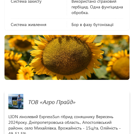
Система захисту
Використано страховий
гербіцид. Одна фунгіцидна
обробка.
Система живлення
Бор в фазу бутонізації
ТОВ «Агро Прайд»
LION лінолевий ExpressSun гібрид соняшнику Вересень
2024року. Дніпропетровська область., Апостолівський
районн, село Михайлівка, Врожайність - 15ц/га, Олійність -
49-51,5%