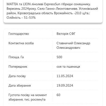
MATTIA та LION лінолеві ExpressSun гібриди соняшнику.
Вересень 2024року. Село Ганно-Леонтовичеве, Устинівський
район, Кіровоградська область Врожайність -20,0 ц/га.;
Олійність - 51-53%
Господарство
Вікторія СФГ
Контактна особа
Ставничий Олександр
Олександрович
Площа, Га
500
Попередник
соя та пшениця
Дата посіву
11.05.2024
Дата збирання
19.09.2024
Густота посіву на момент
60
збирання, тис. рослин/га