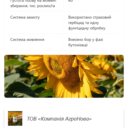
Густота посіву на момент
60
збирання, тис. рослин/га
Система захисту
Використано страховий
гербіцид та одну
фунгіцидну обробку
Система живлення
Внесено бор у фазі
бутонізації
ТОВ «Компанія АгроНова»