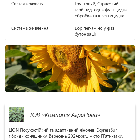
Система захисту
Грунтовий, Страховий
гербіцид, одна фунгіцидна
обробка та інсектицидна
Система живлення
Бор пег/аміно у фазі
бутонізації
ТОВ «Компанія АгроНова»
LION Посухостійкий та адаптивний лінолеві ExpressSun
гібриди соняшнику. Вересень 2024року. місто П'ятихатки,