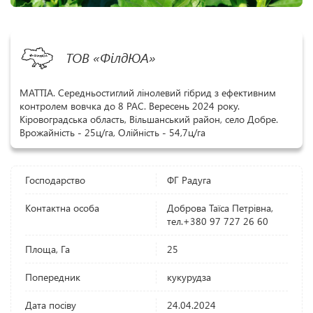
ТОВ «ФілдЮА»
МАТТІА. Середньостиглий лінолевий гібрид з ефективним
контролем вовчка до 8 РАС. Вересень 2024 року.
Кіровоградська область, Вільшанський район, село Добре.
Врожайність - 25ц/га, Олійність - 54,7ц/га
Господарство
ФГ Радуга
Контактна особа
Доброва Таїса Петрівна,
тел.+380 97 727 26 60
Площа, Га
25
Попередник
кукурудза
Дата посіву
24.04.2024