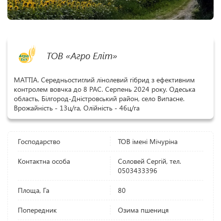
ТОВ «Агро Еліт»
МАТТІА. Середньостиглий лінолевий гібрид з ефективним
контролем вовчка до 8 РАС. Серпень 2024 року. Одеська
область, Білгород-Дністровський район, село Випасне.
Врожайність - 13ц/га, Олійність - 46ц/га
Господарство
ТОВ імені Мічуріна
Контактна особа
Соловей Сергій, тел.
0503433396
Площа, Га
80
Попередник
Озима пшениця