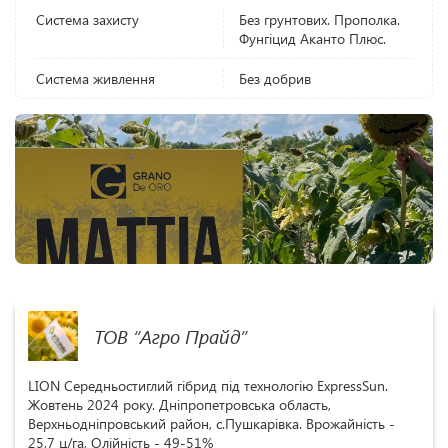
Система захисту
Без грунтових. Прополка.
Фунгіцид Аканто Плюс.
Система живлення
Без добрив
ТОВ “Агро Прайд”
LION Середньостиглий гібрид під технологію ExpressSun.
Жовтень 2024 року. Дніпропетровська область,
Верхньодніпровський район, с.Пушкарівка. Врожайність -
25,7 ц/га, Олійність - 49-51%