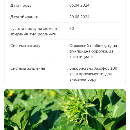
Дата посіву
05.04.2024
Дата збирання
29.08.2024
Густота посіву на момент
60
збирання, тис. рослин/га
Система захисту
Страховий гербіцид, одна
фунгіцидна обробка, дві
інсектицидні
Система живлення
Використано Амофос 100
кг., мікроелементи, два
внесення Бору