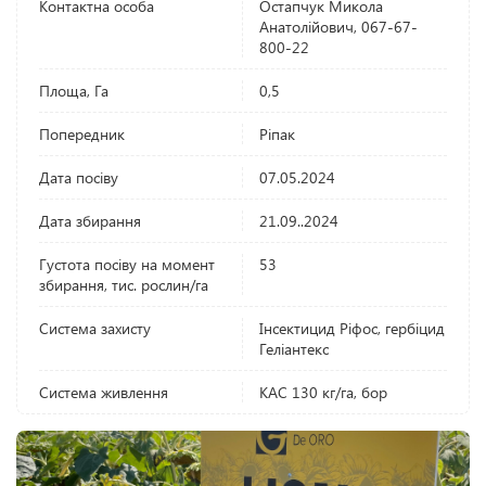
Контактна особа
Остапчук Микола
Анатолійович, 067-67-
800-22
Площа, Га
0,5
Попередник
Ріпак
Дата посіву
07.05.2024
Дата збирання
21.09..2024
Густота посіву на момент
53
збирання, тис. рослин/га
Система захисту
Інсектицид Ріфос, гербіцид
Геліантекс
Система живлення
КАС 130 кг/га, бор