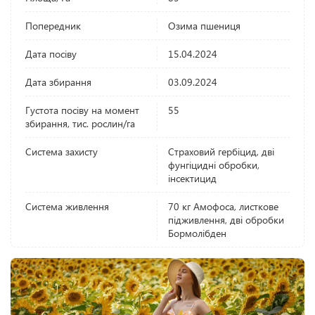
Попередник
Озима пшениця
Дата посіву
15.04.2024
Дата збирання
03.09.2024
Густота посіву на момент
55
збирання, тис. рослин/га
Система захисту
Страховий гербіцид, дві
фунгіцидні обробки,
інсектицид
Система живлення
70 кг Амофоса, листкове
підживлення, дві обробки
Бормолібден