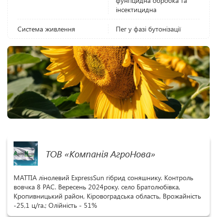
фунгіцидна обробка та
інсектицидна
Система живлення
Пег у фазі бутонізації
ТОВ «Компанія АгроНова»
MATTIA лінолевий ExpressSun гібрид соняшнику. Контроль
вовчка 8 РАС. Вересень 2024року. село Братолюбівка,
Кропивницький район, Кіровоградська область, Врожайність
-25,1 ц/га.; Олійність - 51%