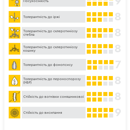
9
Посухосійкість
8
Толерантність до іржі
8
Толерантність до склеротиніозу
стебла
8
Толерантність до склеротиніозу
кошику
7
Толерантність до фомопсису
8
Толерантність до пероноспорозу
(НБР)
8
Стійкість до вогнівки соняшникової
9
Стійкість до висипання