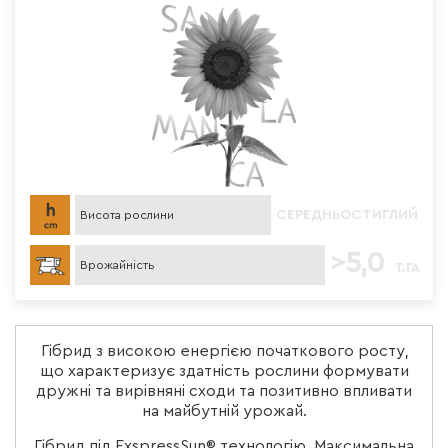
СЕРЕДНЬОСТИГЛИЙ
Висота рослини
>5,0
Врожайність
Т. ГА
Гібрид з високою енергією початкового росту,
що характеризує здатність рослини формувати
дружні та вирівняні сходи та позитивно впливати
на майбутній урожай.
Гібрид під ExspressSun® технологію. Максимальна