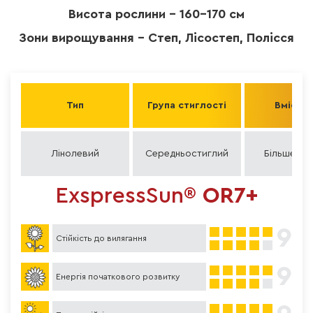
Висота рослини - 160-170 см
Зони вирощування - Степ, Лісостеп, Полісся
Тип
Група стиглості
Вміст о
Лінолевий
Середньостиглий
Більше 49
ExspressSun®
OR7+
9
Стійкість до вилягання
9
Енергія початкового розвитку