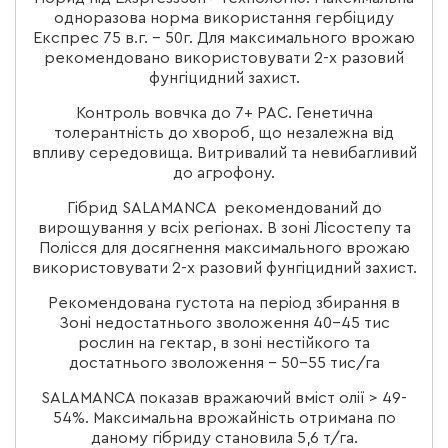
одноразова норма використання гербіциду
Експрес 75 в.г. – 50г. Для максимального врожаю
рекомендовано використовувати 2-х разовий
фунгіцидний захист.
Контроль вовчка до 7+ РАС. Генетична
толерантність до хвороб, що незалежна від
впливу середовища. Витривалий та невибагливий
до агрофону.
Гібрид SALAMANCA рекомендований до
вирощування у всіх регіонах. В зоні Лісостепу та
Полісся для досягнення максимального врожаю
використовувати 2-х разовий фунгіцидний захист.
Рекомендована густота на період збирання в
Зоні недостатнього зволоження 40-45 тис
рослин на гектар, в зоні нестійкого та
достатнього зволоження – 50-55 тис/га
SALAMANCA показав вражаючий вміст олії > 49-
54%. Максимальна врожайність отримана по
даному гібриду становила 5,6 т/га.